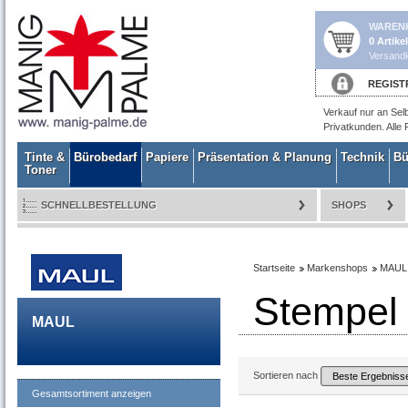
WAREN
0 Artike
Versandk
REGIST
Verkauf nur an Sel
Privatkunden. Alle 
Tinte &
Bürobedarf
Papiere
Präsentation & Planung
Technik
Bü
Toner
SCHNELLBESTELLUNG
SHOPS
Startseite
Markenshops
MAUL
Stempel
MAUL
Sortieren nach
Gesamtsortiment anzeigen