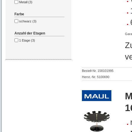
Metall (3)
Farbe
schwarz (3)
Anzahl der Etagen
Gara
1 Etage (3)
Z
v
Bestell-Nr. 158101995
Herst.-Nr. 5100690
M
1