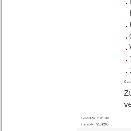
Gara
Z
v
Bestell-Nr. 1581018
Herst.-Nr. 5101290