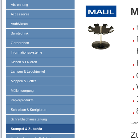
Abtrennung
M
Accessoires
Archivieren
Bürotechnik
Garderoben
Informationssysteme
Kleben & Fixieren
Lampen & Leuchtmittel
Mappen & Hefter
Müllentsorgung
Papierprodukte
Schreiben & Korrigieren
Schreibtischausstattung
Gara
Stempel & Zubehör
Z