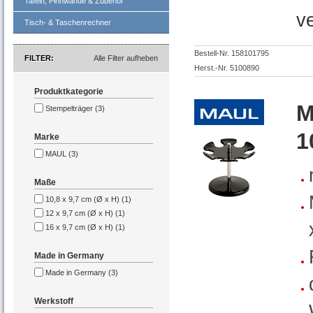
Tafeln, Pinnwände & Zubehör
v
Tisch- & Taschenrechner
Bestell-Nr. 158101795
FILTER
Alle Filter aufheben
Herst.-Nr. 5100890
Produktkategorie
M
Stempelträger (3)
1
Marke
MAUL (3)
Maße
10,8 x 9,7 cm (Ø x H) (1)
12 x 9,7 cm (Ø x H) (1)
16 x 9,7 cm (Ø x H) (1)
Made in Germany
Made in Germany (3)
Werkstoff