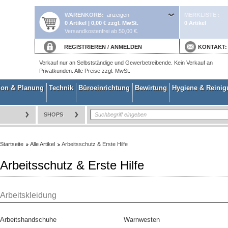
WARENKORB
anzeigen
MERKLISTE
0 Artikel | 0,00 € zzgl. MwSt.
0 Artikel
Versandkostenfrei ab 50,00 €.
REGISTRIEREN
/
ANMELDEN
KONTAKT
Verkauf nur an Selbstständige und Gewerbetreibende. Kein Verkauf an
Privatkunden. Alle Preise zzgl. MwSt.
ion & Planung
Technik
Büroeinrichtung
Bewirtung
Hygiene & Reini
SHOPS
Startseite
Alle Artikel
Arbeitsschutz & Erste Hilfe
Arbeitsschutz & Erste Hilfe
Arbeitskleidung
Arbeitshandschuhe
Warnwesten