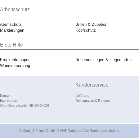
Arbeitsschutz
Atemschutz
Brillen & Zubehör
Markierungen
Kopfschutz
Erste Hilfe
Krankentransport
Ruheraumliegen & Liegematten
Wundversorgung
Kundenservice
Kontakt
Lieferung
Impressum
Reklamation & Retoure
Öko-Kontrollstelle: DE-ÖKO-006
© Manig & Palme GmbH, 01445 Radebeul. Alle Rechte vorbehalten.