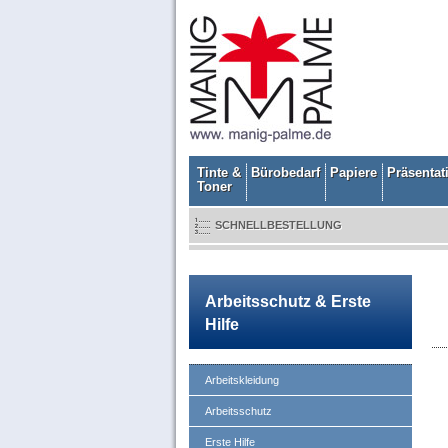
Tinte &
Bürobedarf
Papiere
Präsentat
Toner
SCHNELLBESTELLUNG
Arbeitsschutz & Erste
Hilfe
Arbeitskleidung
Arbeitsschutz
Erste Hilfe