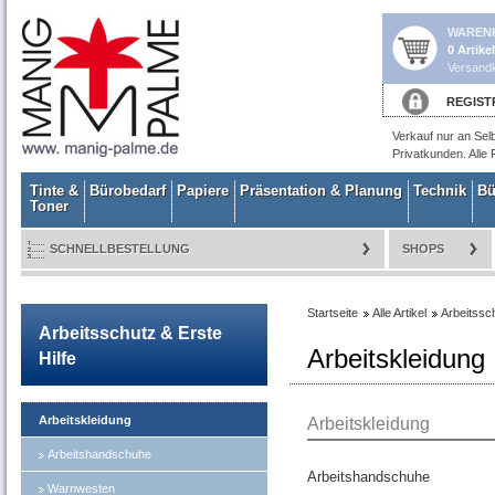
WAREN
0 Artike
Versandk
REGIST
Verkauf nur an Sel
Privatkunden. Alle 
Tinte &
Bürobedarf
Papiere
Präsentation & Planung
Technik
Bü
Toner
SCHNELLBESTELLUNG
SHOPS
Startseite
Alle Artikel
Arbeitssch
Arbeitsschutz & Erste
Arbeitskleidung
Hilfe
Arbeitskleidung
Arbeitskleidung
Arbeitshandschuhe
Arbeitshandschuhe
Warnwesten