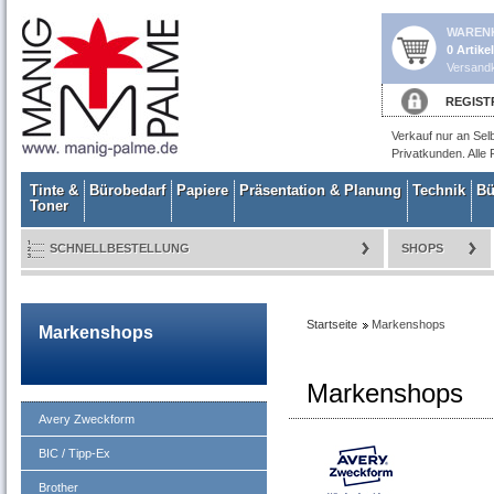
WAREN
0 Artike
Versandk
REGIST
Verkauf nur an Sel
Privatkunden. Alle 
Tinte &
Bürobedarf
Papiere
Präsentation & Planung
Technik
Bü
Toner
SCHNELLBESTELLUNG
SHOPS
Startseite
Markenshops
Markenshops
Markenshops
Avery Zweckform
BIC / Tipp-Ex
Brother