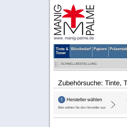
Tinte &
Bürobedarf
Papiere
Präsentat
Toner
SCHNELLBESTELLUNG
Zubehörsuche: Tinte, T
Hersteller wählen
Bitte wählen Sie den Hersteller aus