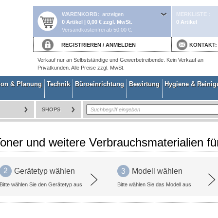
WARENKORB
anzeigen
MERKLISTE
0 Artikel | 0,00 € zzgl. MwSt.
0 Artikel
Versandkostenfrei ab 50,00 €.
REGISTRIEREN
/
ANMELDEN
KONTAKT
Verkauf nur an Selbstständige und Gewerbetreibende. Kein Verkauf an
Privatkunden. Alle Preise zzgl. MwSt.
ion & Planung
Technik
Büroeinrichtung
Bewirtung
Hygiene & Reini
SHOPS
oner und weitere Verbrauchsmaterialien fü
Gerätetyp wählen
Modell wählen
Bitte wählen Sie den Gerätetyp aus
Bitte wählen Sie das Modell aus