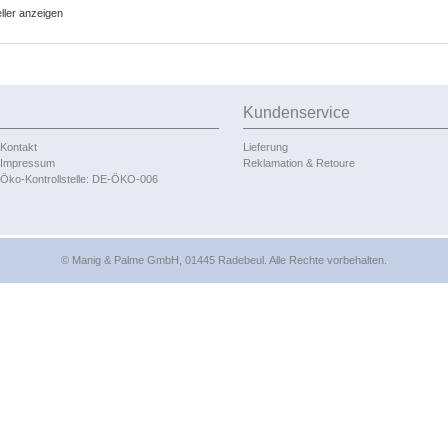
eller anzeigen
Kundenservice
Kontakt
Lieferung
Impressum
Reklamation & Retoure
Öko-Kontrollstelle: DE-ÖKO-006
© Manig & Palme GmbH, 01445 Radebeul. Alle Rechte vorbehalten.