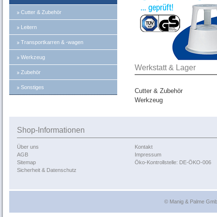
Cutter & Zubehör
Leitern
Transportkarren & -wagen
Werkzeug
Werkstatt & Lager
Zubehör
Sonstiges
Cutter & Zubehör
Werkzeug
Shop-Informationen
Über uns
Kontakt
AGB
Impressum
Sitemap
Öko-Kontrollstelle: DE-ÖKO-006
Sicherheit & Datenschutz
© Manig & Palme GmbH