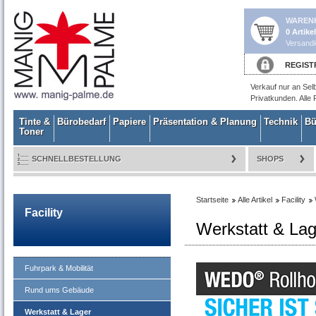
WAREN
0 Artike
Versandk
REGIST
Verkauf nur an Sel
Privatkunden. Alle 
Tinte &
Bürobedarf
Papiere
Präsentation & Planung
Technik
Bü
Toner
SCHNELLBESTELLUNG
SHOPS
Startseite
Alle Artikel
Facility
Facility
Werkstatt & Lag
Fuhrpark & Mobilität
Rund ums Gebäude
Werkstatt & Lager