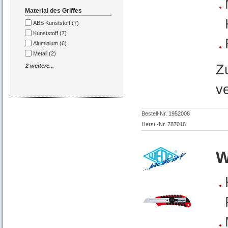
Material des Griffes
ABS Kunststoff (7)
Kunststoff (7)
Aluminium (6)
Metall (2)
Z
2 weitere...
v
Bestell-Nr. 1952008
Herst.-Nr. 787018
W