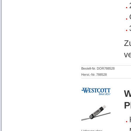
Z
v
Bestell-Nr. DOR788528
Herst.-Nr. 788528
W
P
Lieferung ohne