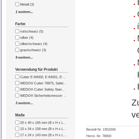
Metall (3)
1 weitere...
Farbe
rot/schwarz (5)
silber (4)
silber/schwarz (4)
grau/schwarz (3)
9 weitere...
Verwendung für Produkt
Cutter E-84000, E-84001, E-84002, E-84021, E-84024 00, E-84030 00 (1)
WEDO® Cutter Safety Standard 78800, 78805 (1)
WEDO® Sicherheitsmesser 78 865 (1)
Z
3 weitere...
v
Maße
20 x 40 x 165 mm (B x H x L) (3)
15 x 34 x 158 mm (B x H x L) (1)
Bestell-Nr. 1952006
17 x 24 x 143 mm (B x H x L) (1)
Herst.-Nr. 78800