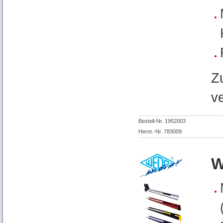
Z
v
Bestell-Nr. 1952003
Herst.-Nr. 783009
W