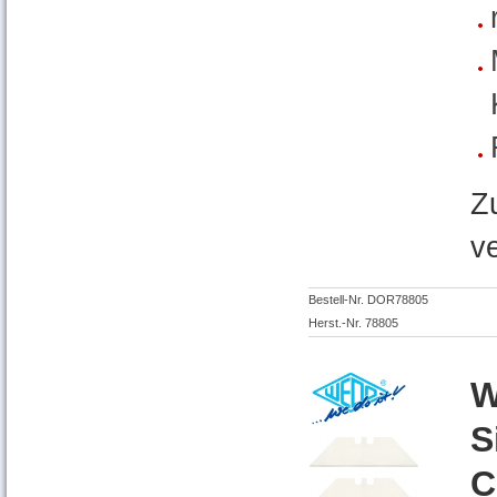
Z
v
Bestell-Nr. DOR78805
Herst.-Nr. 78805
W
S
C