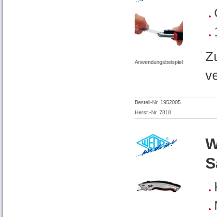
Z
Anwendungsbeispiel
v
Bestell-Nr. 1952005
Herst.-Nr. 7818
W
S