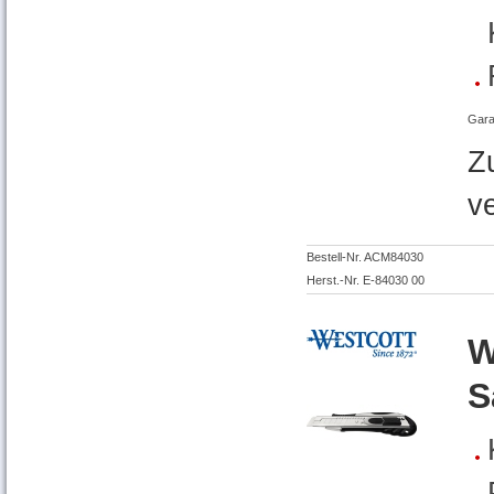
Gara
Z
v
Bestell-Nr. ACM84030
Herst.-Nr. E-84030 00
W
S