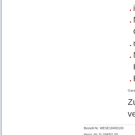
Gara
Z
v
Bestell-Nr. WESE18400100
Herst.-Nr. E-184001 00