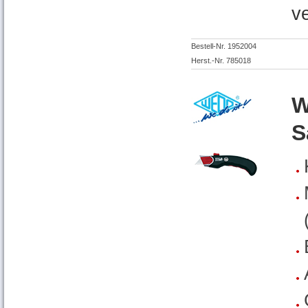
v
Bestell-Nr. 1952004
Herst.-Nr. 785018
W
S