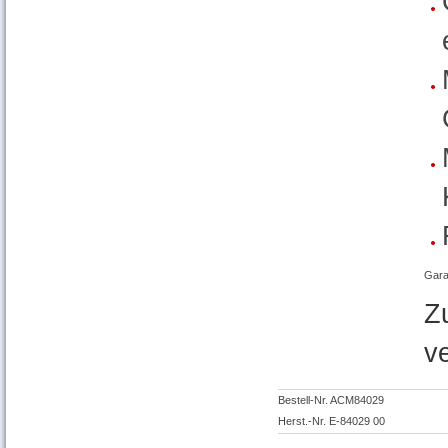
Gara
Z
v
Bestell-Nr. ACM84029
Herst.-Nr. E-84029 00