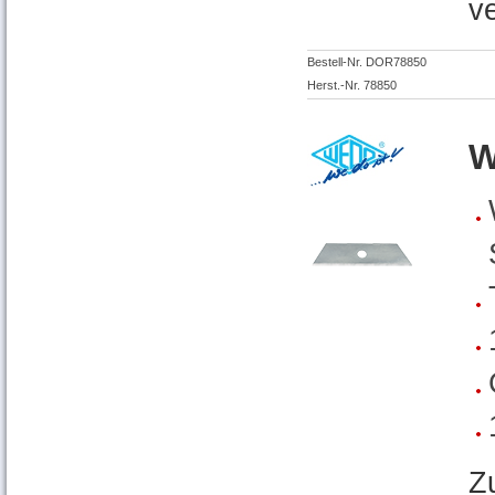
v
Bestell-Nr. DOR78850
Herst.-Nr. 78850
W
Z