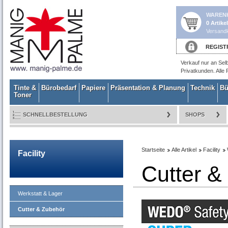
WAREN
0 Artike
Versandk
REGIST
Verkauf nur an Sel
Privatkunden. Alle 
Tinte &
Bürobedarf
Papiere
Präsentation & Planung
Technik
Bü
Toner
SCHNELLBESTELLUNG
SHOPS
Startseite
Alle Artikel
Facility
Facility
Cutter &
Werkstatt & Lager
Cutter & Zubehör