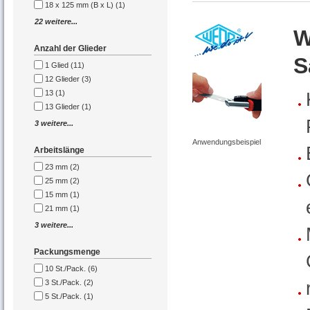
18 x 125 mm (B x L) (1)
22 weitere...
W
Anzahl der Glieder
S
1 Glied (11)
12 Glieder (3)
13 (1)
13 Glieder (1)
3 weitere...
Anwendungsbeispiel
Arbeitslänge
23 mm (2)
25 mm (2)
15 mm (1)
21 mm (1)
3 weitere...
Packungsmenge
10 St./Pack. (6)
3 St./Pack. (2)
5 St./Pack. (1)