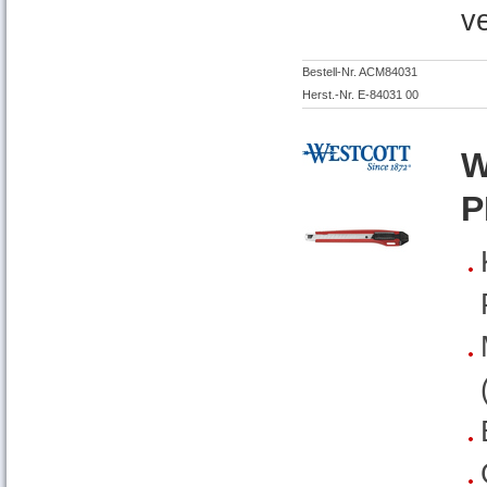
v
Bestell-Nr. ACM84031
Herst.-Nr. E-84031 00
W
P