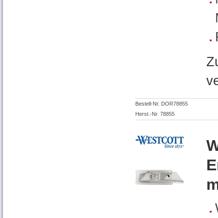
Z
v
Bestell-Nr. DOR78855
Herst.-Nr. 78855
W
E
m