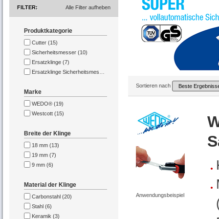
FILTER
Alle Filter aufheben
Produktkategorie
Cutter (15)
Sicherheitsmesser (10)
Ersatzklinge (7)
Ersatzklinge Sicherheitsmesser (2)
Sortieren nach
Marke
WEDO® (19)
Westcott (15)
W
Breite der Klinge
S
18 mm (13)
19 mm (7)
9 mm (6)
Material der Klinge
Anwendungsbeispiel
Carbonstahl (20)
Stahl (6)
Keramik (3)