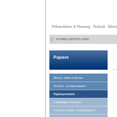
Präsentation & Planung
Technik
Büroe
SCHNELLBESTELLUNG
Papiere
Blöcke, Hefte & Bücher
Drucker- & Kopierpapiere
Papierprodukte
Briefpapier & Karten
Durchschreibe- & Kohlepapiere