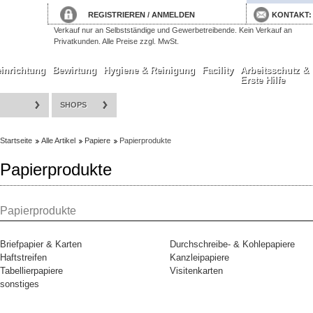
REGISTRIEREN
/
ANMELDEN
KONTAKT
Verkauf nur an Selbstständige und Gewerbetreibende. Kein Verkauf an
Privatkunden. Alle Preise zzgl. MwSt.
inrichtung
Bewirtung
Hygiene & Reinigung
Facility
Arbeitsschutz &
Erste Hilfe
SHOPS
Startseite
Alle Artikel
Papiere
Papierprodukte
Papierprodukte
Papierprodukte
Briefpapier & Karten
Durchschreibe- & Kohlepapiere
Haftstreifen
Kanzleipapiere
Tabellierpapiere
Visitenkarten
sonstiges