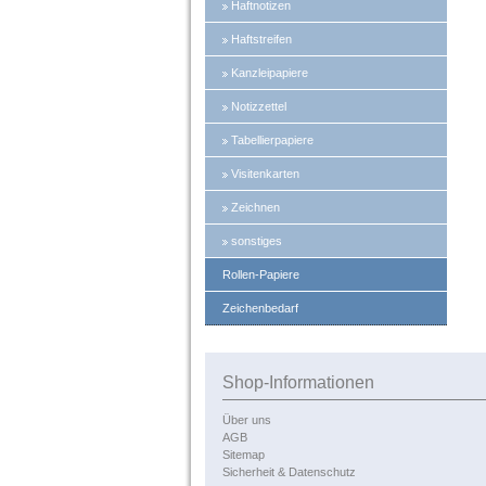
Haftnotizen
Haftstreifen
Kanzleipapiere
Notizzettel
Tabellierpapiere
Visitenkarten
Zeichnen
sonstiges
Rollen-Papiere
Zeichenbedarf
Shop-Informationen
Über uns
AGB
Sitemap
Sicherheit & Datenschutz