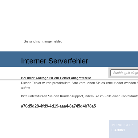
Sie sind nicht angemeldet
Interner Serverfehler
Bei Ihrer Anfrage ist ein Fehler aufgetreten!
Dieser Fehler wurde protokolliert. Bitte versuchen Sie es erneut oder wenden Si
auftritt.
Bitte unterstützen Sie den Kundensupport, indem Sie im Falle einer Kontaktau
a76d5d28-4fd9-4d19-aaa4-8a745d4b78a5
MERKLISTE
0 Artikel