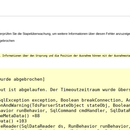
rüfen Sie die Stapelüberwachung, um weitere Informationen über diesen Fehler anzuzeigen
gebrochen
. Informationen über den Ursprung und die Position der Ausnahme können mit der Ausnahmesta
urde abgebrochen]

ut ist abgelaufen. Der Timeoutzeitraum wurde übers
qlException exception, Boolean breakConnection, Ac
nAndWarning(TdsParserStateObject stateObj, Boolean
havior runBehavior, SqlCommand cmdHandler, SqlData
eMetaData() +88

ata() +103

teReader(SqlDataReader ds, RunBehavior runBehavior