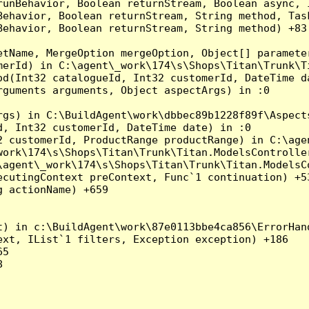
runBehavior, Boolean returnStream, Boolean async, 
Behavior, Boolean returnStream, String method, Tas
ehavior, Boolean returnStream, String method) +83

tName, MergeOption mergeOption, Object[] parameter
merId) in C:\agent\_work\174\s\Shops\Titan\Trunk\T
od(Int32 catalogueId, Int32 customerId, DateTime d
guments arguments, Object aspectArgs) in :0

gs) in C:\BuildAgent\work\dbbec89b1228f89f\Aspects
, Int32 customerId, DateTime date) in :0

2 customerId, ProductRange productRange) in C:\age
ork\174\s\Shops\Titan\Trunk\Titan.ModelsController
agent\_work\174\s\Shops\Titan\Trunk\Titan.ModelsCo
cutingContext preContext, Func`1 continuation) +53
 actionName) +659

) in c:\BuildAgent\work\87e0113bbe4ca856\ErrorHand
xt, IList`1 filters, Exception exception) +186

5


