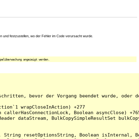
 und festzustellen, wo der Fehler im Code verursacht wurde.
pelüberwachung angezeigt werden.
chritten, bevor der Vorgang beendet wurde, oder de
tion`1 wrapCloseInAction) +277

 callerHasConnectionLock, Boolean asyncClose) +765
Reader dataStream, BulkCopySimpleResultSet bulkCop
, String resetOptionsString, Boolean isInternal, B