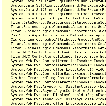
   System.Data.SqlClient.SqlCommand.RunExecuteR
   System.Data.SqlClient.SqlCommand.RunExecuteR
   System.Data.SqlClient.SqlCommand.RunExecuteRe
   System.Data.SqlClient.SqlCommand.ExecuteReade
   System.Data.Objects.ObjectContext.ExecuteStor
   Titan.DataSource.DataSources.CatalogueDataSo
   Titan.BusinessLogic.Commands.Assortments.Get
   Titan.BusinessLogic.Commands.Assortments.<Get
   PostSharp.Aspects.Internals.MethodInterceptio
   Cis.Caching.CacheableAttribute.ProceedAndCach
   Titan.BusinessLogic.Commands.Assortments.GetA
   Titan.BusinessLogic.Commands.Assortments.Get
   Titan.MVC.Controllers.TitanControllerBase.Ge
   Titan.MVC.Controllers.TitanControllerBase.Ev
   System.Web.Mvc.ControllerActionInvoker.Invoke
   System.Web.Mvc.ControllerActionInvoker.Invoke
   System.Web.Mvc.Controller.ExecuteCore() +146

   System.Web.Mvc.ControllerBase.Execute(Request
   Cis.Web.ErrorHandling.ControllerBasedErrorHa
   System.Web.Mvc.ControllerActionInvoker.Invoke
   System.Web.Mvc.Async.<>c__DisplayClass25.<Beg
   System.Web.Mvc.Async.AsyncControllerActionInv
   System.Web.Mvc.<>c__DisplayClass1d.<BeginExec
   System.Web.Mvc.Async.<>c__DisplayClass4.<Make
   System.Web.Mvc.Controller.EndExecuteCore(IAsy