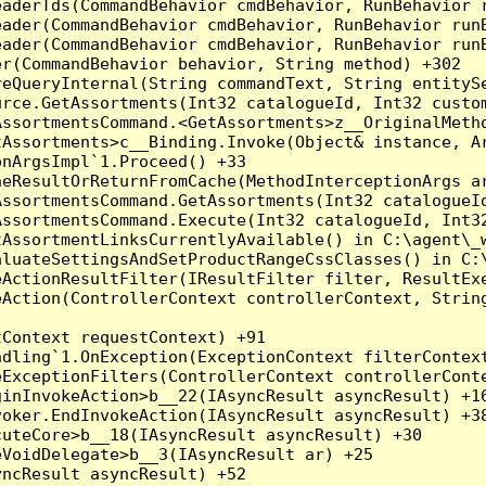
eaderTds(CommandBehavior cmdBehavior, RunBehavior 
eader(CommandBehavior cmdBehavior, RunBehavior run
ader(CommandBehavior cmdBehavior, RunBehavior runB
r(CommandBehavior behavior, String method) +302

eQueryInternal(String commandText, String entitySe
urce.GetAssortments(Int32 catalogueId, Int32 custo
AssortmentsCommand.<GetAssortments>z__OriginalMeth
Assortments>c__Binding.Invoke(Object& instance, Ar
nArgsImpl`1.Proceed() +33

eResultOrReturnFromCache(MethodInterceptionArgs ar
ssortmentsCommand.GetAssortments(Int32 catalogueId
AssortmentsCommand.Execute(Int32 catalogueId, Int3
tAssortmentLinksCurrentlyAvailable() in C:\agent\_w
aluateSettingsAndSetProductRangeCssClasses() in C:\
ActionResultFilter(IResultFilter filter, ResultExe
Action(ControllerContext controllerContext, String
Context requestContext) +91

ndling`1.OnException(ExceptionContext filterContext
ExceptionFilters(ControllerContext controllerConte
inInvokeAction>b__22(IAsyncResult asyncResult) +16
oker.EndInvokeAction(IAsyncResult asyncResult) +38
uteCore>b__18(IAsyncResult asyncResult) +30

VoidDelegate>b__3(IAsyncResult ar) +25

ncResult asyncResult) +52
