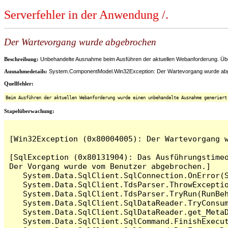
Serverfehler in der Anwendung /.
Der Wartevorgang wurde abgebrochen
Beschreibung:
Unbehandelte Ausnahme beim Ausführen der aktuellen Webanforderung. Überp
Ausnahmedetails:
System.ComponentModel.Win32Exception: Der Wartevorgang wurde ab
Quellfehler:
Beim Ausführen der aktuellen Webanforderung wurde einen unbehandelte Ausnahme generiert
Stapelüberwachung:
[Win32Exception (0x80004005): Der Wartevorgang w
[SqlException (0x80131904): Das Ausführungstimeo
Der Vorgang wurde vom Benutzer abgebrochen.]

   System.Data.SqlClient.SqlConnection.OnError(S
   System.Data.SqlClient.TdsParser.ThrowExceptio
   System.Data.SqlClient.TdsParser.TryRun(RunBe
   System.Data.SqlClient.SqlDataReader.TryConsum
   System.Data.SqlClient.SqlDataReader.get_MetaD
   System.Data.SqlClient.SqlCommand.FinishExecu