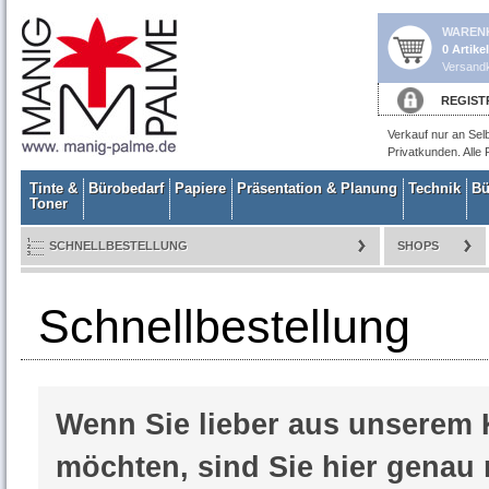
WAREN
0 Artike
Versandk
REGIST
Verkauf nur an Sel
Privatkunden. Alle 
Tinte &
Bürobedarf
Papiere
Präsentation & Planung
Technik
Bü
Toner
SCHNELLBESTELLUNG
SHOPS
Schnellbestellung
Wenn Sie lieber aus unserem 
möchten, sind Sie hier genau r