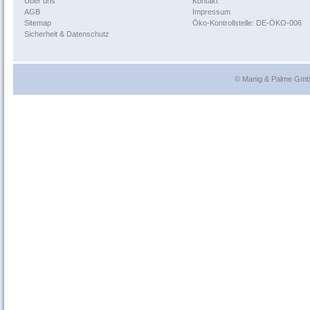
Über uns
Kontakt
AGB
Impressum
Sitemap
Öko-Kontrollstelle: DE-ÖKO-006
Sicherheit & Datenschutz
© Manig & Palme GmbH