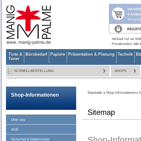
WAREN
0 Artike
Versandk
REGIST
Verkauf nur an Sel
Privatkunden. Alle 
Tinte &
Bürobedarf
Papiere
Präsentation & Planung
Technik
Bü
Toner
SCHNELLBESTELLUNG
SHOPS
Startseite
Shop-Informationen
S
Shop-Informationen
Sitemap
Über uns
AGB
Shop-Informa
Sicherheit & Datenschutz