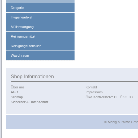
Drogerie
Hygieneartikel
Müllentsorgung
Reinigungsmittel
Reinigungsutensilien
Waschraum
Shop-Informationen
Über uns
Kontakt
AGB
Impressum
Sitemap
Öko-Kontrollstelle: DE-ÖKO-006
Sicherheit & Datenschutz
© Manig & Palme GmbH