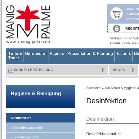
WAREN
0 Artike
Versandk
REGIST
Verkauf nur an Sel
Privatkunden. Alle 
Tinte &
Bürobedarf
Papiere
Präsentation & Planung
Technik
Bü
Toner
SCHNELLBESTELLUNG
SHOPS
Startseite
Alle Artikel
Hygiene &
Hygiene & Reinigung
Desinfektion
Desinfektion
Desinfektion
Desinfektionsmittel
Desinfektionsmittel
Spendersysteme