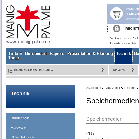
WAREN
0 Artike
Versandk
REGIST
Verkauf nur an Sel
Privatkunden. Alle 
Tinte &
Bürobedarf
Papiere
Präsentation & Planung
Technik
Bü
Toner
SCHNELLBESTELLUNG
SHOPS
Startseite
Alle Artikel
Technik
Technik
Speichermedien
Bürotechnik
Speichermedien
Hardware
CDs
PC & Notebook