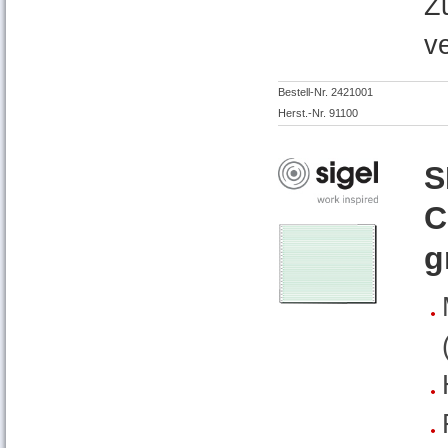
Z
v
Bestell-Nr. 2421001
Herst.-Nr. 91100
S
C
g