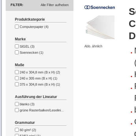
FILTER
Alle Filter aufheben
S
Produktkategorie
C
Computerpapier (4)
D
Marke
Abb. ähnlich
SIGEL (3)
Soennecken (1)
Maße
240 x 304,8 mm (B x H) (2)
240 x 305 mm (B x H) (1)
375 x 304,8 mm (B x H) (1)
Ausführung der Lineatur
blanko (3)
grüne Rasterbalken/Leselinien (1)
Grammatur
60 g/m² (2)