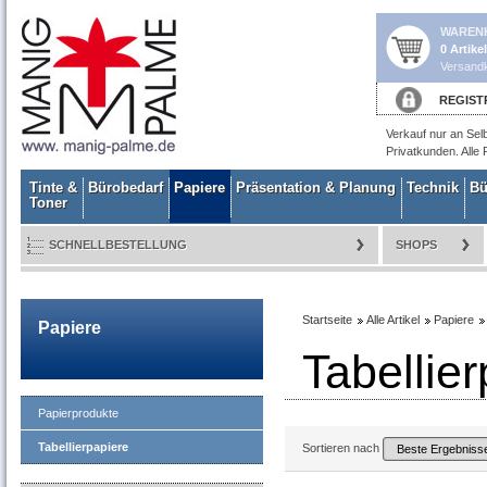
WAREN
0 Artike
Versandk
REGIST
Verkauf nur an Sel
Privatkunden. Alle 
Tinte &
Bürobedarf
Papiere
Präsentation & Planung
Technik
Bü
Toner
SCHNELLBESTELLUNG
SHOPS
Startseite
Alle Artikel
Papiere
Papiere
Tabellie
Papierprodukte
Tabellierpapiere
Sortieren nach