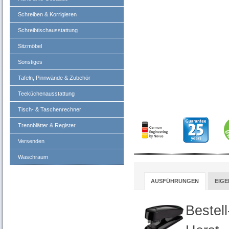
Schreiben & Korrigieren
Schreibtischausstattung
Sitzmöbel
Sonstiges
Tafeln, Pinnwände & Zubehör
Teeküchenausstattung
Tisch- & Taschenrechner
Trennblätter & Register
Versenden
Waschraum
AUSFÜHRUNGEN
EIG
Bestel