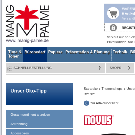
WAREN
0 Artike
Versandk
REGIST
Verkauf nur an Sel
Privatkunden. Alle 
Tinte &
Bürobedarf
Papiere
Präsentation & Planung
Technik
Bü
Toner
SCHNELLBESTELLUNG
SHOPS
Startseite
Themenshops
Unse
Unser Öko-Tipp
re+new
zur Artikelübersicht
Gesamtsortiment anzeigen
Abtrennung
Accessoires