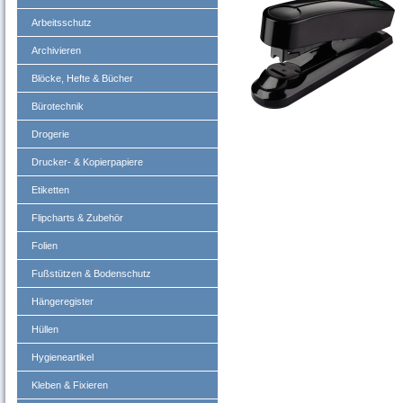
Arbeitsschutz
Archivieren
Blöcke, Hefte & Bücher
Bürotechnik
Drogerie
Drucker- & Kopierpapiere
Etiketten
Flipcharts & Zubehör
Folien
Fußstützen & Bodenschutz
Hängeregister
Hüllen
Hygieneartikel
Kleben & Fixieren