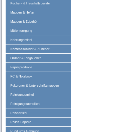
Küchen- & Haushaltsgeräte
Mappen & Hefter
Mappen & Zubehör
Müllentsorgung
Nahrungsmittel
Namensschilder & Zubehör
Ordner & Ringbücher
Papierprodukte
PC & Notebook
Pultordner & Unterschriftsmappen
Reinigungsmittel
Reinigungsutensilien
Reiseartikel
Rollen-Papiere
Rund ums Gebäude