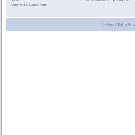
Sitemap
Öko-Kontrollstelle: DE-ÖKO-006
Sicherheit & Datenschutz
© Manig & Palme GmbH