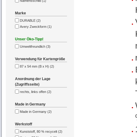
Namensschild (1)
Marke
DURABLE (2)
Avery Zweckform (1)
Unser Öko-Tipp!
Umweltfreundlich (3)
Verwendung für Kartengröße
87 x 54 mm (B x H) (2)
Anordnung der Lage
(Zugriffsseite)
rechts, links offen (2)
Made in Germany
Made in Germany (2)
Werkstoff
Kunststoff, 80 % recycelt (2)