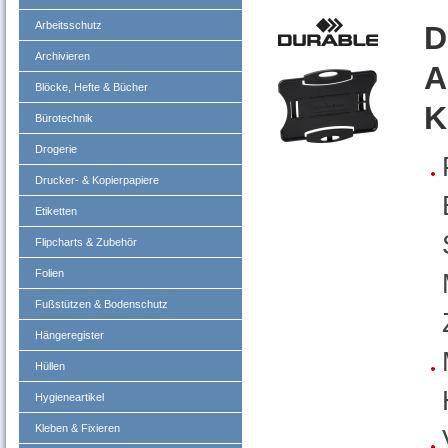
Arbeitsschutz
D
Archivieren
A
Blöcke, Hefte & Bücher
K
Bürotechnik
Drogerie
Drucker- & Kopierpapiere
Etiketten
Flipcharts & Zubehör
Folien
Fußstützen & Bodenschutz
Hängeregister
Hüllen
Hygieneartikel
Kleben & Fixieren