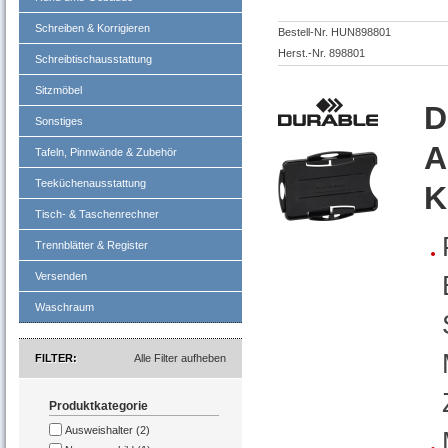
Schreiben & Korrigieren
Bestell-Nr. HUN898801
Herst.-Nr. 898801
Schreibtischausstattung
Sitzmöbel
D
Sonstiges
A
Tafeln, Pinnwände & Zubehör
Teeküchenausstattung
K
Tisch- & Taschenrechner
Trennblätter & Register
Versenden
Waschraum
FILTER
Alle Filter aufheben
Produktkategorie
Ausweishalter (2)