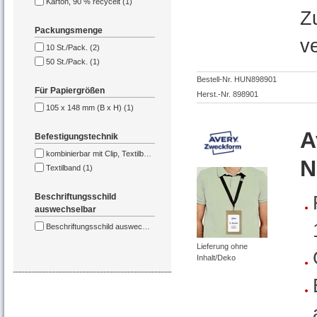
Karton, 90 % recycelt (1)
Z
Packungsmenge
v
10 St./Pack. (2)
50 St./Pack. (1)
Bestell-Nr. HUN898901
Für Papiergrößen
Herst.-Nr. 898901
105 x 148 mm (B x H) (1)
A
Befestigungstechnik
kombinierbar mit Clip, Textilband, Kette (2)
N
Textilband (1)
Beschriftungsschild
auswechselbar
Beschriftungsschild auswechselbar (1)
Lieferung ohne
Inhalt/Deko