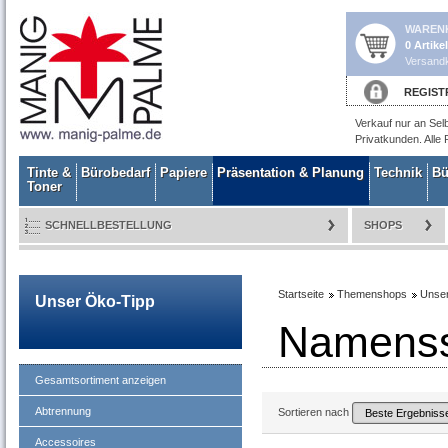
WAREN
0 Artike
Versandk
REGIST
Verkauf nur an Sel
Privatkunden. Alle 
Tinte &
Bürobedarf
Papiere
Präsentation & Planung
Technik
Bü
Toner
SCHNELLBESTELLUNG
SHOPS
Startseite
Themenshops
Unse
Unser Öko-Tipp
Namenss
Gesamtsortiment anzeigen
Abtrennung
Sortieren nach
Accessoires