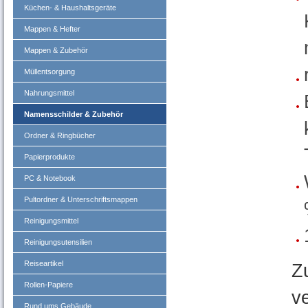
Küchen- & Haushaltsgeräte
Mappen & Hefter
Mappen & Zubehör
Müllentsorgung
Nahrungsmittel
Namensschilder & Zubehör
Ordner & Ringbücher
Papierprodukte
PC & Notebook
Pultordner & Unterschriftsmappen
Reinigungsmittel
Reinigungsutensilien
Reiseartikel
Z
Rollen-Papiere
v
Rund ums Gebäude