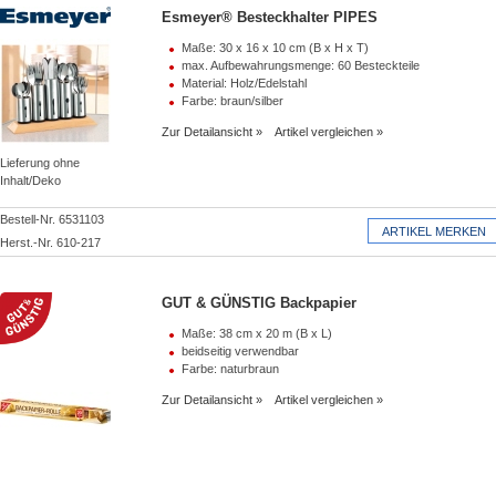
Esmeyer® Besteckhalter PIPES
Maße: 30 x 16 x 10 cm (B x H x T)
max. Aufbewahrungsmenge: 60 Besteckteile
Material: Holz/Edelstahl
Farbe: braun/silber
Zur Detailansicht
Artikel vergleichen
Lieferung ohne
Inhalt/Deko
Bestell-Nr. 6531103
Herst.-Nr. 610-217
GUT & GÜNSTIG Backpapier
Maße: 38 cm x 20 m (B x L)
beidseitig verwendbar
Farbe: naturbraun
Zur Detailansicht
Artikel vergleichen