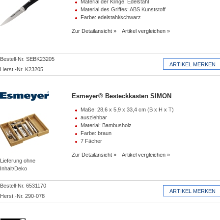
Material der Klinge: Edelstahl
Material des Griffes: ABS Kunststoff
Farbe: edelstahl/schwarz
Zur Detailansicht
Artikel vergleichen
Bestell-Nr. SEBK23205
Herst.-Nr. K23205
Esmeyer® Besteckkasten SIMON
Maße: 28,6 x 5,9 x 33,4 cm (B x H x T)
ausziehbar
Material: Bambusholz
Farbe: braun
7 Fächer
Zur Detailansicht
Artikel vergleichen
Lieferung ohne
Inhalt/Deko
Bestell-Nr. 6531170
Herst.-Nr. 290-078