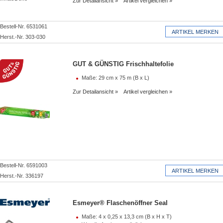
Zur Detailansicht
Artikel vergleichen
Bestell-Nr. 6531061
Herst.-Nr. 303-030
GUT & GÜNSTIG Frischhaltefolie
Maße: 29 cm x 75 m (B x L)
Zur Detailansicht
Artikel vergleichen
Bestell-Nr. 6591003
Herst.-Nr. 336197
Esmeyer® Flaschenöffner Seal
Maße: 4 x 0,25 x 13,3 cm (B x H x T)