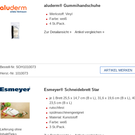
aluderm® Gummihandschuhe
Werkstoff: Vinyl
Farbe: weiß
4 St./Pack.
Zur Detailansicht
Artikel vergleichen
Bestell-Nr. SOH1010073
Herst.-Nr. 1010073
Esmeyer® Schneidebrett Star
je 1 Brett 25,5 x 14,7 cm (B x L), 31,6 x 19,6 cm (B x L), 4
23,5 cm (B x L)
rutschfest
spülmaschinengeeignet
Material: Kunststoff
Farbe: weiß
3 St./Pack.
Lieferung ohne
Inhalt/Deko