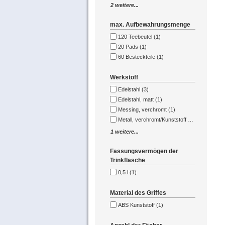
2 weitere...
max. Aufbewahrungsmenge
120 Teebeutel (1)
20 Pads (1)
60 Besteckteile (1)
Werkstoff
Edelstahl (3)
Edelstahl, matt (1)
Messing, verchromt (1)
Metall, verchromt/Kunststoff (1)
1 weitere...
Fassungsvermögen der
Trinkflasche
0,5 l (1)
Material des Griffes
ABS Kunststoff (1)