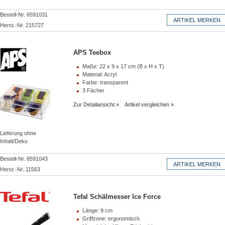
Bestell-Nr. 6591031
Herst.-Nr. 215727
APS Teebox
Maße: 22 x 9 x 17 cm (B x H x T)
Material: Acryl
Farbe: transparent
3 Fächer
Zur Detailansicht
Artikel vergleichen
Lieferung ohne
Inhalt/Deko
Bestell-Nr. 6591043
Herst.-Nr. 11563
Tefal Schälmesser Ice Force
Länge: 9 cm
Griffzone: ergonomisch