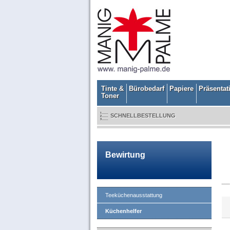
Tinte &
Bürobedarf
Papiere
Präsentat
Toner
SCHNELLBESTELLUNG
Bewirtung
Teeküchenausstattung
Küchenhelfer