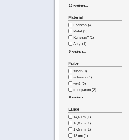
13 weitere...
Material
Edelstahl (4)
Metall (3)
Kunststoff (2)
Acryl (1)
5 weitere...
Farbe
silber (9)
schwarz (4)
weiß (3)
transparent (2)
9 weitere...
Länge
14,6 cm (1)
16,8 cm (1)
17,5 cm (1)
18 cm (1)