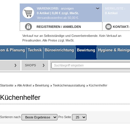
WARENKORB
anzeigen
MERKLISTE
0 Artikel | 0,00 € zzgl. MwSt.
0 Artikel
Versandkostenfrei ab 50,00 €.
REGISTRIEREN
/
ANMELDEN
KONTAKT
Verkauf nur an Selbstständige und Gewerbetreibende. Kein Verkauf an
Privatkunden. Alle Preise zzgl. MwSt.
ion & Planung
Technik
Büroeinrichtung
Bewirtung
Hygiene & Reini
SHOPS
Startseite
Alle Artikel
Bewirtung
Teeküchenausstattung
Küchenhelfer
Küchenhelfer
Sortieren nach
Pro Seite