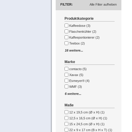
FILTER
Alle Filter aufheben
Produktkategorie
Kaffeedose (3)
Flaschenkühler (2)
Kaffeeportionierer (2)
Teebox (2)
16 weitere...
Marke
contacto (5)
Xavax (5)
Esmeyer® (4)
WMF (3)
6 weitere...
Maße
12 x 19,5 cm (Ø x H) (1)
12,5 x 16,5 cm (Ø x H) (1)
15 x 24,5 cm (Ø x H) (1)
22 x 9 x 17 cm (B x H x T) (1)