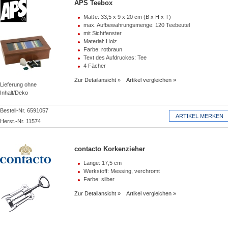
APS Teebox
Maße: 33,5 x 9 x 20 cm (B x H x T)
max. Aufbewahrungsmenge: 120 Teebeutel
mit Sichtfenster
Material: Holz
Farbe: rotbraun
Text des Aufdruckes: Tee
4 Fächer
Zur Detailansicht
Artikel vergleichen
Lieferung ohne
Inhalt/Deko
Bestell-Nr. 6591057
Herst.-Nr. 11574
contacto Korkenzieher
Länge: 17,5 cm
Werkstoff: Messing, verchromt
Farbe: silber
Zur Detailansicht
Artikel vergleichen