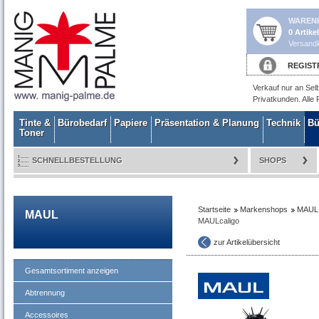
WAREN
0 Artike
Versandk
REGIST
Verkauf nur an Sel
Privatkunden. Alle 
Tinte &
Bürobedarf
Papiere
Präsentation & Planung
Technik
Bü
Toner
SCHNELLBESTELLUNG
SHOPS
Startseite
Markenshops
MAUL
MAUL
MAULcaligo
zur Artikelübersicht
Gesamtsortiment anzeigen
Abtrennung
Accessoires