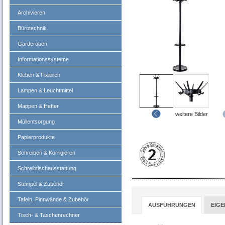
Archivieren
Bürotechnik
Garderoben
Informationssysteme
Kleben & Fixieren
Lampen & Leuchtmittel
Mappen & Hefter
weitere Bilder
Müllentsorgung
Papierprodukte
Schreiben & Korrigieren
Schreibtischausstattung
Stempel & Zubehör
Tafeln, Pinnwände & Zubehör
AUSFÜHRUNGEN
EIG
Tisch- & Taschenrechner