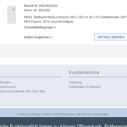
Tafel-Unterkante nur 2 cm. Hochwertig:
Umlaufendes Rahmenprofil (Stärke 44 mm).
Bestell-Nr. MAU9611002
Herst.-Nr. 9611002
MAUL Stellwand MAULconnecto 100 x 182 cm (B x H) Zweibeinstativ 100
PES-Fasern, 20 % recycelt hellgrau
Garantiebedingungen
Artikel vergleichen
Kundenservice
Kontakt
Lieferung
Impressum
Reklamation & Retoure
Öko-Kontrollstelle: DE-ÖKO-006
© Manig & Palme GmbH, 01445 Radebeul. Alle Rechte vorbehalten.
he Funktionalität bieten zu können (Warenkorb, Präferenze