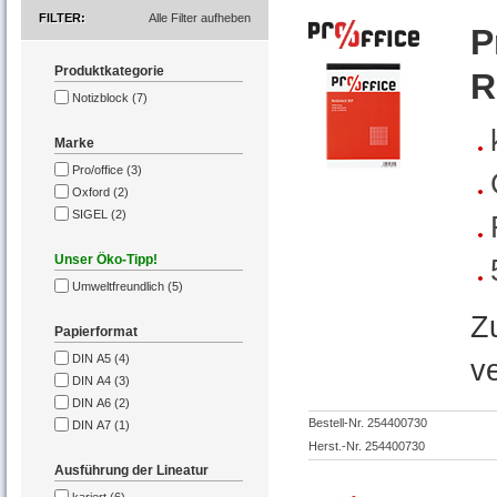
FILTER
Alle Filter aufheben
P
Produktkategorie
R
Notizblock (7)
Marke
Pro/office (3)
Oxford (2)
SIGEL (2)
Unser Öko-Tipp!
Umweltfreundlich (5)
Z
Papierformat
DIN A5 (4)
v
DIN A4 (3)
DIN A6 (2)
Bestell-Nr. 254400730
DIN A7 (1)
Herst.-Nr. 254400730
Ausführung der Lineatur