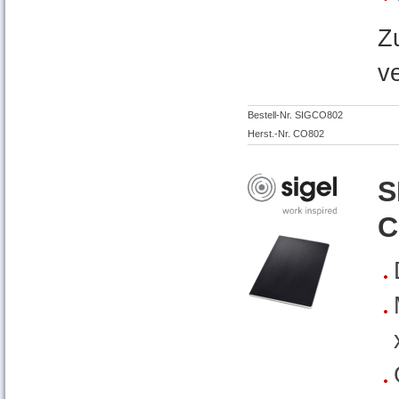
Z
v
Bestell-Nr. SIGCO802
Herst.-Nr. CO802
S
C