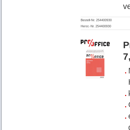
v
Bestell-Nr. 254400930
Herst.-Nr. 254400930
P
7