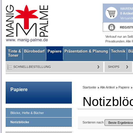
WAREN
0 Artike
Versandk
REGIST
Verkauf nur an Sel
Privatkunden. Alle 
Tinte &
Bürobedarf
Papiere
Präsentation & Planung
Technik
Bü
Toner
SCHNELLBESTELLUNG
SHOPS
Startseite
Alle Artikel
Papiere
Papiere
Notizblö
Blöcke, Hefte & Bücher
Notizblöcke
Sortieren nach