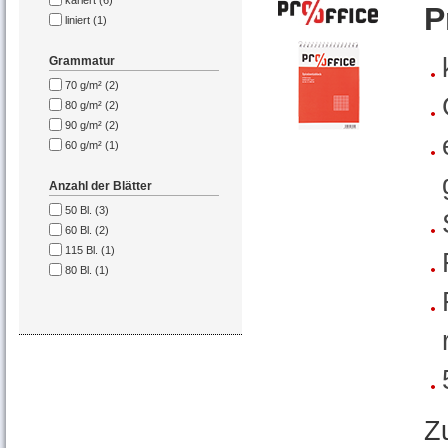
kariert (6)
P
liniert (1)
Grammatur
70 g/m² (2)
80 g/m² (2)
90 g/m² (2)
60 g/m² (1)
Anzahl der Blätter
50 Bl. (3)
60 Bl. (2)
115 Bl. (1)
80 Bl. (1)
Z