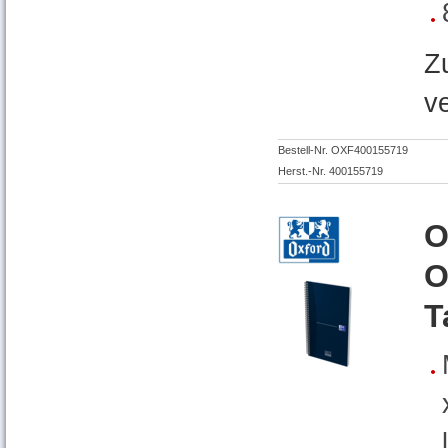
Z
v
Bestell-Nr. OXF400155719
Herst.-Nr. 400155719
O
O
T