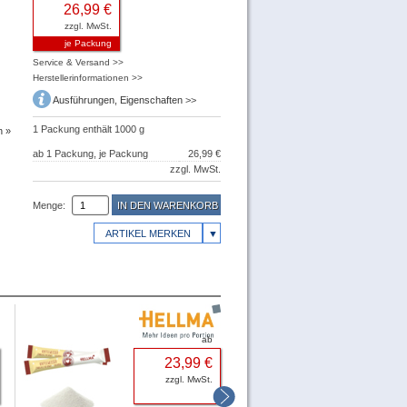
26,99 €
zzgl. MwSt.
je Packung
Service & Versand >>
Herstellerinformationen >>
Ausführungen,
Eigenschaften
>>
1 Packung enthält 1000 g
n
ab 1 Packung, je Packung
26,99 €
zzgl. MwSt.
Menge:
ab
23,99 €
3,
zzgl. MwSt.
zzgl