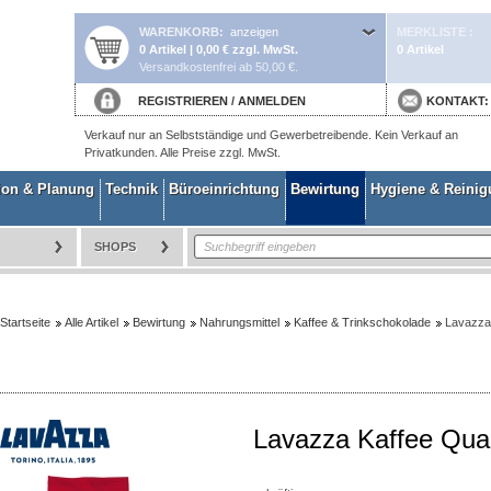
WARENKORB
anzeigen
MERKLISTE
0 Artikel | 0,00 € zzgl. MwSt.
0 Artikel
Versandkostenfrei ab 50,00 €.
REGISTRIEREN
/
ANMELDEN
KONTAKT
Verkauf nur an Selbstständige und Gewerbetreibende. Kein Verkauf an
Privatkunden. Alle Preise zzgl. MwSt.
ion & Planung
Technik
Büroeinrichtung
Bewirtung
Hygiene & Reini
SHOPS
Startseite
Alle Artikel
Bewirtung
Nahrungsmittel
Kaffee & Trinkschokolade
Lavazza
Lavazza Kaffee Qua