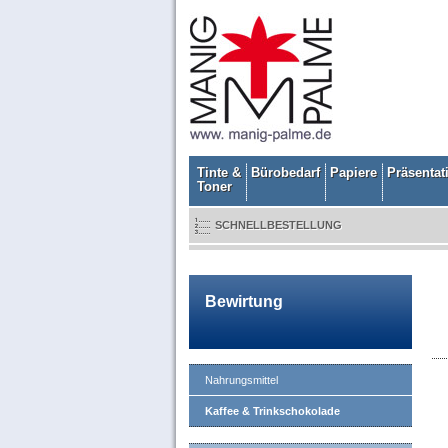
Tinte &
Bürobedarf
Papiere
Präsentat
Toner
SCHNELLBESTELLUNG
Bewirtung
Nahrungsmittel
Kaffee & Trinkschokolade