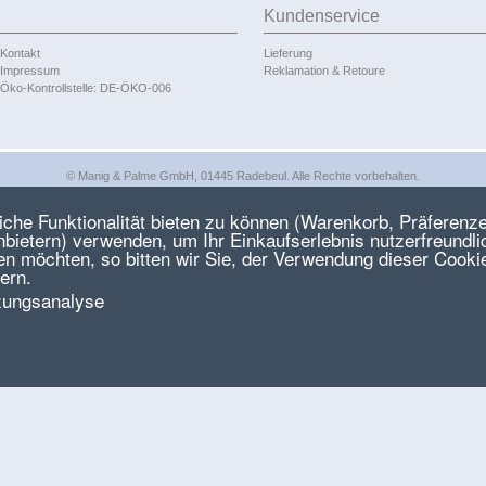
Kundenservice
Kontakt
Lieferung
Impressum
Reklamation & Retoure
Öko-Kontrollstelle: DE-ÖKO-006
© Manig & Palme GmbH, 01445 Radebeul. Alle Rechte vorbehalten.
he Funktionalität bieten zu können (Warenkorb, Präferenze
ietern) verwenden, um Ihr Einkaufserlebnis nutzerfreundlic
en möchten, so bitten wir Sie, der Verwendung dieser Cooki
ern.
zungsanalyse