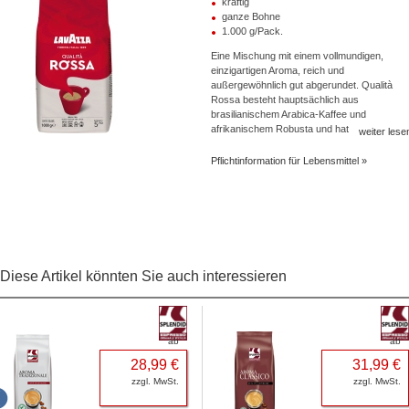
kräftig
ganze Bohne
1.000 g/Pack.
Eine Mischung mit einem vollmundigen,
einzigartigen Aroma, reich und
außergewöhnlich gut abgerundet. Qualità
Rossa besteht hauptsächlich aus
brasilianischem Arabica-Kaffee und
afrikanischem Robusta und hat eine
weiter lese
ausbalancierte Intensität mit sanften
Schokoladen-Noten.
Pflichtinformation für Lebensmittel
Diese Artikel könnten Sie auch interessieren
ab
ab
28,99 €
31,99 €
zzgl. MwSt.
zzgl. MwSt.