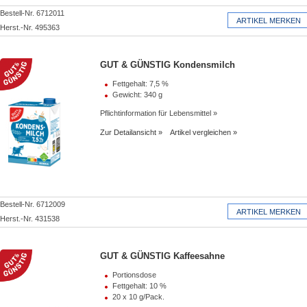
Bestell-Nr. 6712011
Herst.-Nr. 495363
GUT & GÜNSTIG Kondensmilch
Fettgehalt: 7,5 %
Gewicht: 340 g
Pflichtinformation für Lebensmittel
Zur Detailansicht
Artikel vergleichen
Bestell-Nr. 6712009
Herst.-Nr. 431538
GUT & GÜNSTIG Kaffeesahne
Portionsdose
Fettgehalt: 10 %
20 x 10 g/Pack.