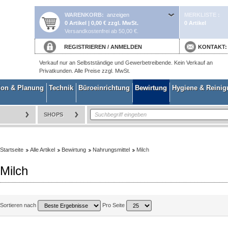
WARENKORB
anzeigen
MERKLISTE
0 Artikel | 0,00 € zzgl. MwSt.
0 Artikel
Versandkostenfrei ab 50,00 €.
REGISTRIEREN
/
ANMELDEN
KONTAKT
Verkauf nur an Selbstständige und Gewerbetreibende. Kein Verkauf an
Privatkunden. Alle Preise zzgl. MwSt.
ion & Planung
Technik
Büroeinrichtung
Bewirtung
Hygiene & Reini
SHOPS
Startseite
Alle Artikel
Bewirtung
Nahrungsmittel
Milch
Milch
Sortieren nach
Pro Seite