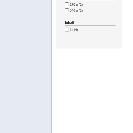
170 g (2)
340 g (2)
Inhalt
1 l (4)