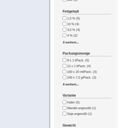
Fettgehalt
1,5 % (5)
10 % (4)
3,5 % (4)
4 % (2)
5 weitere...
Packungsmenge
8 x 1 l/Pack. (5)
12 x 1 l/Pack. (4)
100 x 20 ml/Pack. (3)
240 x 7,5 g/Pack. (3)
6 weitere...
Variante
Hafer (5)
Mandel ungesüßt (1)
Soja ungesüßt (1)
Gewicht