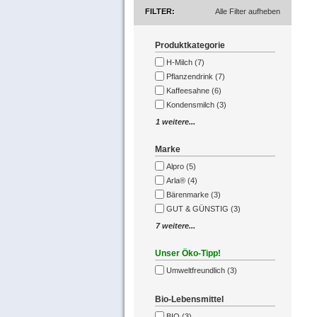
FILTER
Alle Filter aufheben
Produktkategorie
H-Milch (7)
Pflanzendrink (7)
Kaffeesahne (6)
Kondensmilch (3)
1 weitere...
Marke
Alpro (5)
Arla® (4)
Bärenmarke (3)
GUT & GÜNSTIG (3)
7 weitere...
Unser Öko-Tipp!
Umweltfreundlich (3)
Bio-Lebensmittel
BIO (3)