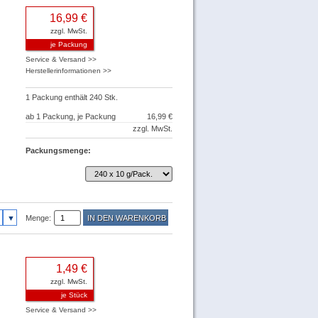
16,99 €
zzgl. MwSt.
je Packung
Service & Versand >>
Herstellerinformationen >>
1 Packung enthält 240 Stk.
ab 1 Packung, je Packung
16,99 €
zzgl. MwSt.
Packungsmenge:
Menge:
1,49 €
zzgl. MwSt.
je Stück
Service & Versand >>