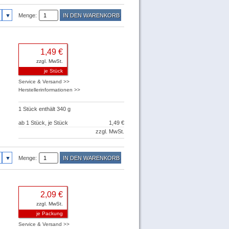
Menge:
1,49 €
zzgl. MwSt.
je Stück
Service & Versand >>
Herstellerinformationen >>
1 Stück enthält 340 g
ab 1 Stück, je Stück
1,49 €
zzgl. MwSt.
Menge:
2,09 €
zzgl. MwSt.
je Packung
Service & Versand >>