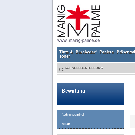
Tinte &
Bürobedarf
Papiere
Präsentat
Toner
SCHNELLBESTELLUNG
Bewirtung
Nahrungsmittel
Milch