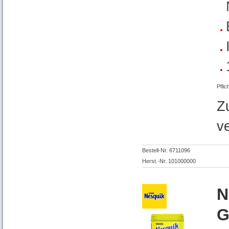
Pflic
Z
v
Bestell-Nr. 6711096
Herst.-Nr. 101000000
N
G