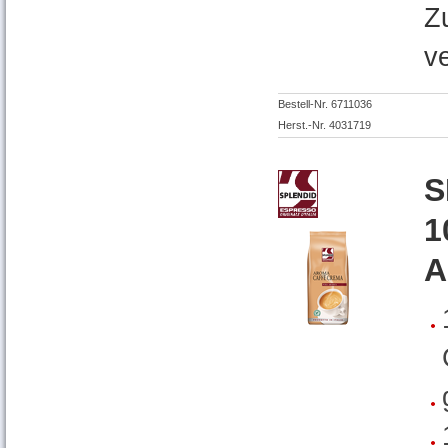
Z
v
Bestell-Nr. 6711036
Herst.-Nr. 4031719
S
1
A