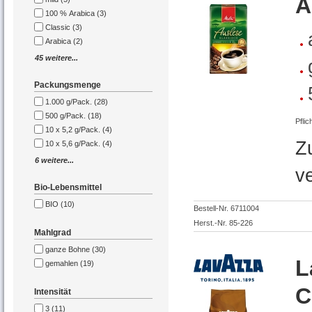
A
100 % Arabica (3)
Classic (3)
Arabica (2)
45 weitere...
Packungsmenge
1.000 g/Pack. (28)
500 g/Pack. (18)
Pflic
10 x 5,2 g/Pack. (4)
Z
10 x 5,6 g/Pack. (4)
6 weitere...
v
Bio-Lebensmittel
BIO (10)
Bestell-Nr. 6711004
Herst.-Nr. 85-226
Mahlgrad
ganze Bohne (30)
L
gemahlen (19)
C
Intensität
3 (11)