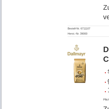
Z
v
Bestell-Nr. 6711107
Herst.-Nr. 39000
D
C
Pflic