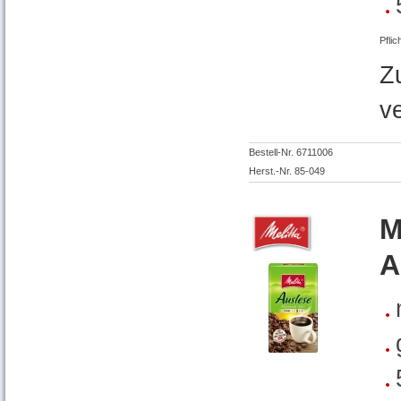
Pflic
Z
v
Bestell-Nr. 6711006
Herst.-Nr. 85-049
M
A