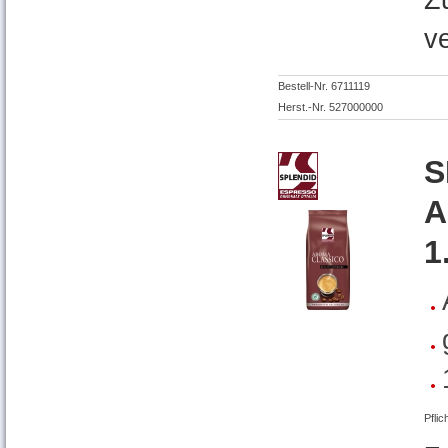
Z
v
Bestell-Nr. 6711119
Herst.-Nr. 527000000
S
A
1
Pflic