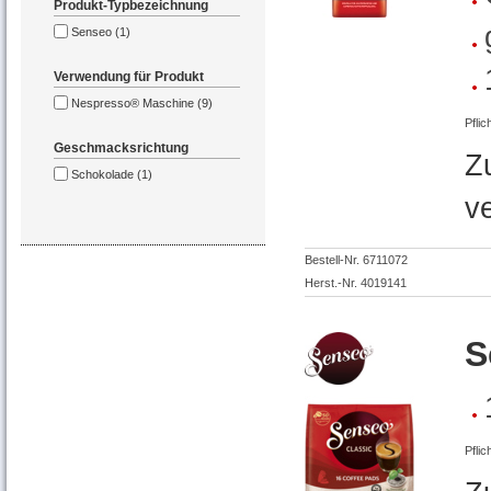
Produkt-Typbezeichnung
Senseo (1)
Verwendung für Produkt
Nespresso® Maschine (9)
Pflic
Geschmacksrichtung
Z
Schokolade (1)
v
Bestell-Nr. 6711072
Herst.-Nr. 4019141
S
Pflic