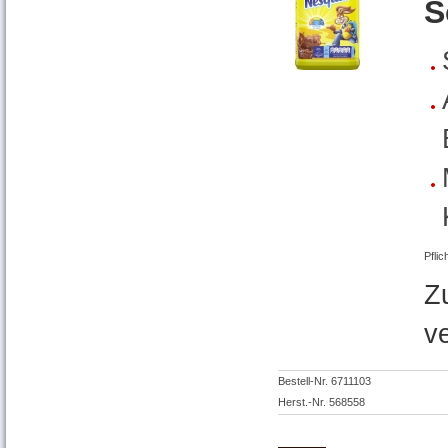
S
Pflic
Z
v
Bestell-Nr. 6711103
Herst.-Nr. 568558