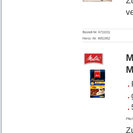
Z
v
Bestell-Nr. 6711011
Herst.-Nr. 4051952
M
M
Pflic
Z