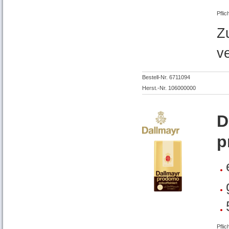
Pflic
Z
v
Bestell-Nr. 6711094
Herst.-Nr. 106000000
D
p
Pflic