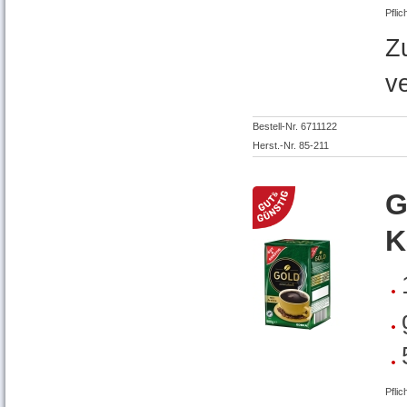
Pflic
Z
v
Bestell-Nr. 6711122
Herst.-Nr. 85-211
G
K
Pflic