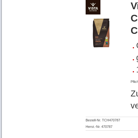
V
C
C
Pflic
Z
v
Bestell-Nr. TCH470787
Herst.-Nr. 470787