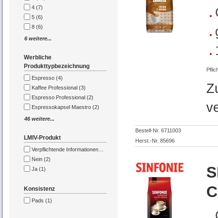
4 (7)
5 (6)
8 (6)
6 weitere...
Werbliche
Produkttypbezeichnung
Pflic
Espresso (4)
Z
Kaffee Professional (3)
Espresso Professional (2)
v
Espressokapsel Maestro (2)
46 weitere...
Bestell-Nr. 6711003
LMIV-Produkt
Herst.-Nr. 85696
Nein (2)
S
Ja (1)
C
Konsistenz
Pads (1)