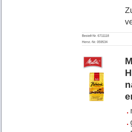
Z
v
Bestell-Nr. 6711118
Herst.-Nr. 059534
M
H
n
e