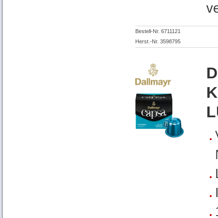
v
Bestell-Nr. 6711121
Herst.-Nr. 3598795
D
K
L