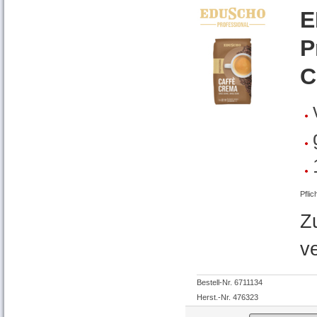
E
P
C
Pflic
Z
v
Bestell-Nr. 6711134
Herst.-Nr. 476323