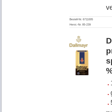
v
Bestell-Nr. 6711005
Herst.-Nr. 85-239
D
p
s
%