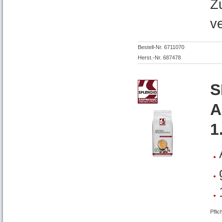
Z
v
Bestell-Nr. 6711070
Herst.-Nr. 687478
S
A
1
Pflic