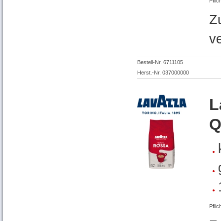
Pflic
Z
v
Bestell-Nr. 6711105
Herst.-Nr. 037000000
L
Q
Pflic