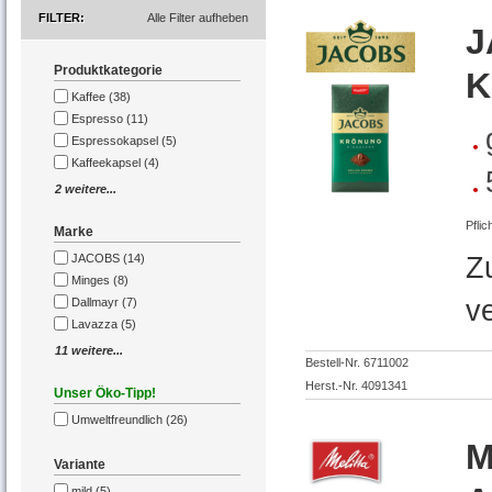
FILTER
Alle Filter aufheben
J
Produktkategorie
K
Kaffee (38)
Espresso (11)
Espressokapsel (5)
Kaffeekapsel (4)
2 weitere...
Pflic
Marke
JACOBS (14)
Z
Minges (8)
v
Dallmayr (7)
Lavazza (5)
11 weitere...
Bestell-Nr. 6711002
Herst.-Nr. 4091341
Unser Öko-Tipp!
Umweltfreundlich (26)
M
Variante
mild (5)