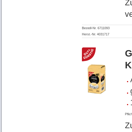
Z
v
Bestell-Nr. 6711093
Herst.-Nr. 4031717
G
K
Pflic
Z