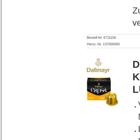
Z
v
Bestell-Nr. 6711106
Herst.-Nr. 137000000
D
K
L