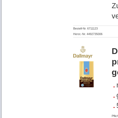
Z
v
Bestell-Nr. 6711123
Herst.-Nr. 4492735006
D
p
g
Pflic