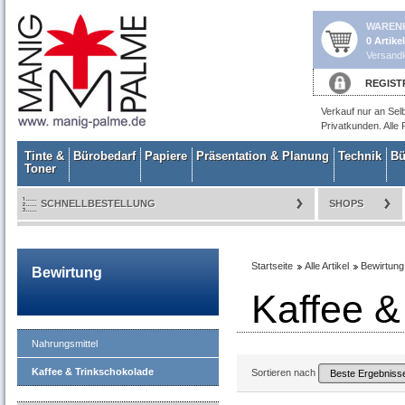
WAREN
0 Artike
Versandk
REGIST
Verkauf nur an Sel
Privatkunden. Alle 
Tinte &
Bürobedarf
Papiere
Präsentation & Planung
Technik
Bü
Toner
SCHNELLBESTELLUNG
SHOPS
Startseite
Alle Artikel
Bewirtung
Bewirtung
Kaffee &
Nahrungsmittel
Kaffee & Trinkschokolade
Sortieren nach