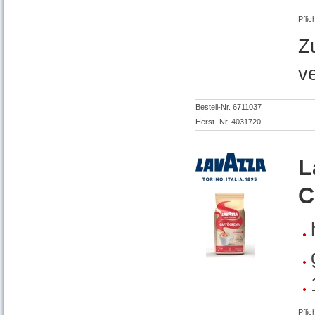
Pflic
Z
v
Bestell-Nr. 6711037
Herst.-Nr. 4031720
L
C
Pflic