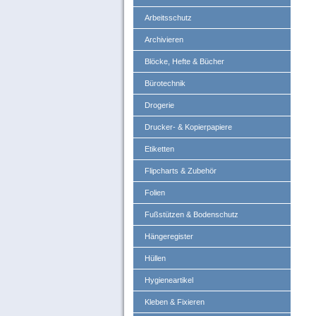
Arbeitsschutz
Archivieren
Blöcke, Hefte & Bücher
Bürotechnik
Drogerie
Drucker- & Kopierpapiere
Etiketten
Flipcharts & Zubehör
Folien
Fußstützen & Bodenschutz
Hängeregister
Hüllen
Hygieneartikel
Kleben & Fixieren