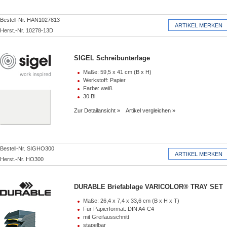
Bestell-Nr. HAN1027813
Herst.-Nr. 10278-13D
SIGEL Schreibunterlage
Maße: 59,5 x 41 cm (B x H)
Werkstoff: Papier
Farbe: weiß
30 Bl.
Zur Detailansicht
Artikel vergleichen
Bestell-Nr. SIGHO300
Herst.-Nr. HO300
DURABLE Briefablage VARICOLOR® TRAY SET
Maße: 26,4 x 7,4 x 33,6 cm (B x H x T)
Für Papierformat: DIN A4-C4
mit Greifausschnitt
stapelbar