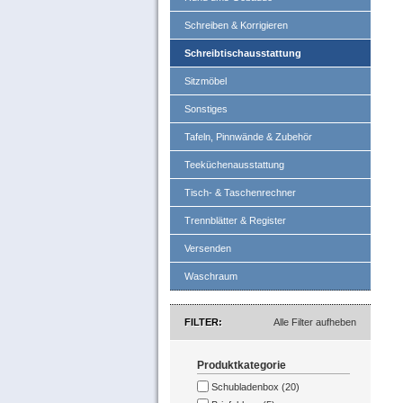
Schreiben & Korrigieren
Schreibtischausstattung
Sitzmöbel
Sonstiges
Tafeln, Pinnwände & Zubehör
Teeküchenausstattung
Tisch- & Taschenrechner
Trennblätter & Register
Versenden
Waschraum
FILTER
Alle Filter aufheben
Produktkategorie
Schubladenbox (20)