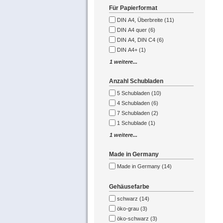
Für Papierformat
DIN A4, Überbreite (11)
DIN A4 quer (6)
DIN A4, DIN C4 (6)
DIN A4+ (1)
1 weitere...
Anzahl Schubladen
5 Schubladen (10)
4 Schubladen (6)
7 Schubladen (2)
1 Schublade (1)
1 weitere...
Made in Germany
Made in Germany (14)
Gehäusefarbe
schwarz (14)
öko-grau (3)
öko-schwarz (3)