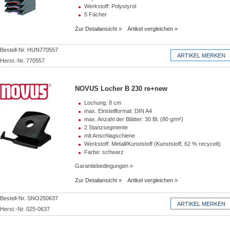
Werkstoff: Polystyrol
5 Fächer
Zur Detailansicht
Artikel vergleichen
Bestell-Nr. HUN770557
Herst.-Nr. 770557
NOVUS Locher B 230 re+new
Lochung: 8 cm
max. Einstellformat: DIN A4
max. Anzahl der Blätter: 30 Bl. (80 g/m²)
2 Stanzsegmente
mit Anschlagschiene
Werkstoff: Metall/Kunststoff (Kunststoff, 62 % recycelt)
Farbe: schwarz
Garantiebedingungen
Zur Detailansicht
Artikel vergleichen
Bestell-Nr. SNO250637
Herst.-Nr. 025-0637