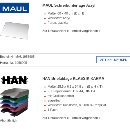
MAUL Schreibunterlage Acryl
Maße: 60 x 40 cm (B x H)
Werkstoff: Acryl
Farbe: glasklar
Zur Detailansicht
Artikel vergleichen
Bestell-Nr. MAU1958905
Herst.-Nr. 1958905
HAN Briefablage KLASSIK KARMA
Maße: 25,5 x 6,5 x 34,8 cm (B x H x T)
Für Papierformat: DIN A4, DIN C4
mit Greifausschnitt
stapelbar
Werkstoff: Kunststoff, 80-100 % Rezyklat
1 Fach
Zur Detailansicht
Artikel vergleichen
Abb. ähnlich