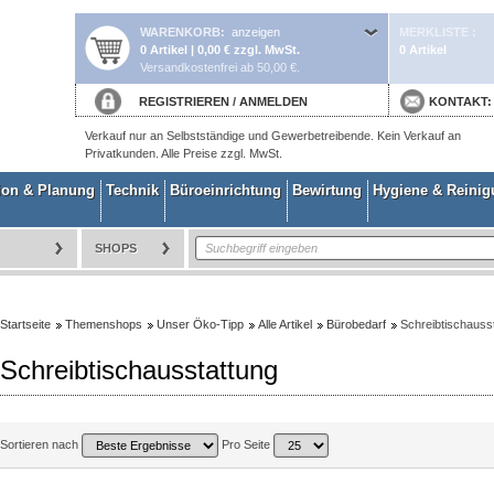
WARENKORB
anzeigen
MERKLISTE
0 Artikel | 0,00 € zzgl. MwSt.
0 Artikel
Versandkostenfrei ab 50,00 €.
REGISTRIEREN
/
ANMELDEN
KONTAKT
Verkauf nur an Selbstständige und Gewerbetreibende. Kein Verkauf an
Privatkunden. Alle Preise zzgl. MwSt.
ion & Planung
Technik
Büroeinrichtung
Bewirtung
Hygiene & Reini
SHOPS
Startseite
Themenshops
Unser Öko-Tipp
Alle Artikel
Bürobedarf
Schreibtischauss
Schreibtischausstattung
Sortieren nach
Pro Seite