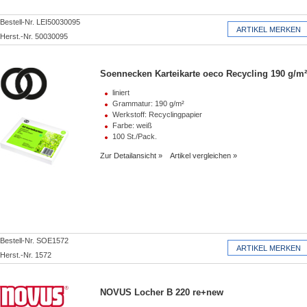
Bestell-Nr. LEI50030095
Herst.-Nr. 50030095
Soennecken Karteikarte oeco Recycling 190 g/m²
liniert
Grammatur: 190 g/m²
Werkstoff: Recyclingpapier
Farbe: weiß
100 St./Pack.
Zur Detailansicht
Artikel vergleichen
Bestell-Nr. SOE1572
Metall/Kunststoff (Kunststoff, 81 % recycelt) (1)
Herst.-Nr. 1572
Metall/Kunststoff (Kunststoff, 94 % recycelt) (1)
Metall/Kunststoff (Kunststoff, 96 % recycelt) (1)
NOVUS Locher B 220 re+new