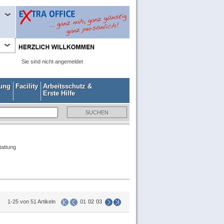
Sie sind nicht angemeldet
gung
Facility
Arbeitsschutz &
Erste Hilfe
tattung
1-25 von 51 Artikeln
01
02
03