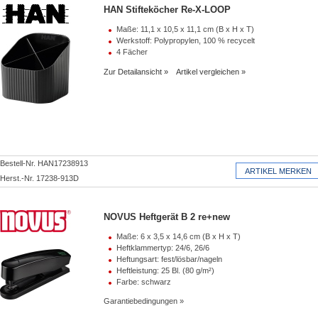
HAN Stifteköcher Re-X-LOOP
Maße: 11,1 x 10,5 x 11,1 cm (B x H x T)
Werkstoff: Polypropylen, 100 % recycelt
4 Fächer
Zur Detailansicht
Artikel vergleichen
Bestell-Nr. HAN17238913
Herst.-Nr. 17238-913D
NOVUS Heftgerät B 2 re+new
Maße: 6 x 3,5 x 14,6 cm (B x H x T)
Heftklammertyp: 24/6, 26/6
Heftungsart: fest/lösbar/nageln
Heftleistung: 25 Bl. (80 g/m²)
Farbe: schwarz
Garantiebedingungen