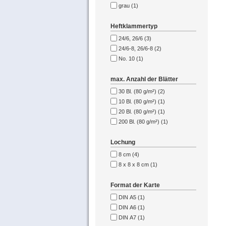
grau (1)
Heftklammertyp
24/6, 26/6 (3)
24/6-8, 26/6-8 (2)
No. 10 (1)
max. Anzahl der Blätter
30 Bl. (80 g/m²) (2)
10 Bl. (80 g/m²) (1)
20 Bl. (80 g/m²) (1)
200 Bl. (80 g/m²) (1)
Lochung
8 cm (4)
8 x 8 x 8 cm (1)
Format der Karte
DIN A5 (1)
DIN A6 (1)
DIN A7 (1)