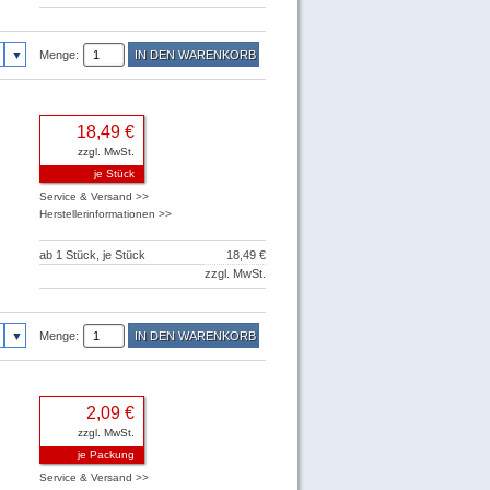
Menge:
18,49 €
zzgl. MwSt.
je Stück
Service & Versand >>
Herstellerinformationen >>
ab 1 Stück, je Stück
18,49 €
zzgl. MwSt.
Menge:
2,09 €
zzgl. MwSt.
je Packung
Service & Versand >>