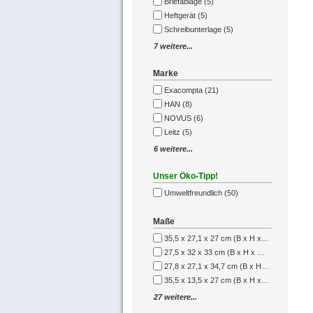
Briefablage (5)
Heftgerät (5)
Schreibunterlage (5)
7 weitere...
Marke
Exacompta (21)
HAN (8)
NOVUS (6)
Leitz (5)
6 weitere...
Unser Öko-Tipp!
Umweltfreundlich (50)
Maße
35,5 x 27,1 x 27 cm (B x H x T) (5)
27,5 x 32 x 33 cm (B x H x T) (4)
27,8 x 27,1 x 34,7 cm (B x H x T) (4)
35,5 x 13,5 x 27 cm (B x H x T) (3)
27 weitere...