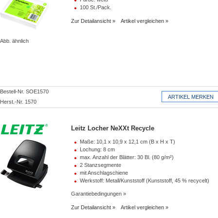
100 St./Pack.
Zur Detailansicht
Artikel vergleichen
Abb. ähnlich
Bestell-Nr. SOE1570
Herst.-Nr. 1570
Leitz Locher NeXXt Recycle
Maße: 10,1 x 10,9 x 12,1 cm (B x H x T)
Lochung: 8 cm
max. Anzahl der Blätter: 30 Bl. (80 g/m²)
2 Stanzsegmente
mit Anschlagschiene
Werkstoff: Metall/Kunststoff (Kunststoff, 45 % recycelt)
Garantiebedingungen
Zur Detailansicht
Artikel vergleichen