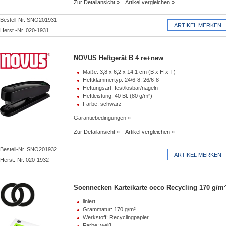
Zur Detailansicht
Artikel vergleichen
Bestell-Nr. SNO201931
Herst.-Nr. 020-1931
NOVUS Heftgerät B 4 re+new
Maße: 3,8 x 6,2 x 14,1 cm (B x H x T)
Heftklammertyp: 24/6-8, 26/6-8
Heftungsart: fest/lösbar/nageln
Heftleistung: 40 Bl. (80 g/m²)
Farbe: schwarz
Garantiebedingungen
Zur Detailansicht
Artikel vergleichen
Bestell-Nr. SNO201932
Herst.-Nr. 020-1932
Soennecken Karteikarte oeco Recycling 170 g/m²
liniert
Grammatur: 170 g/m²
Werkstoff: Recyclingpapier
Farbe: weiß