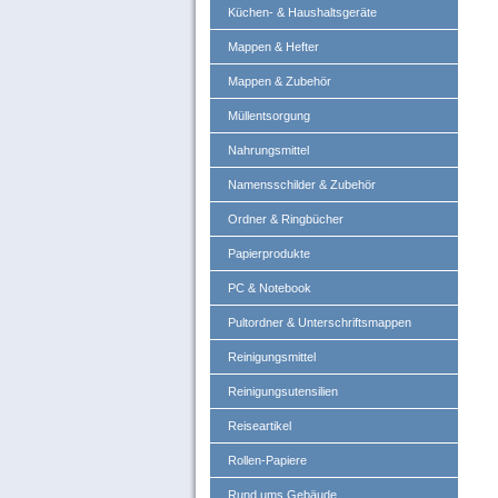
Küchen- & Haushaltsgeräte
Mappen & Hefter
Mappen & Zubehör
Müllentsorgung
Nahrungsmittel
Namensschilder & Zubehör
Ordner & Ringbücher
Papierprodukte
PC & Notebook
Pultordner & Unterschriftsmappen
Reinigungsmittel
Reinigungsutensilien
Reiseartikel
Rollen-Papiere
Rund ums Gebäude